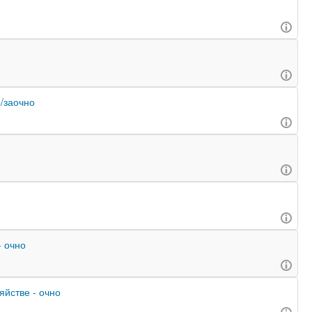
о/заочно
- очно
яйстве - очно