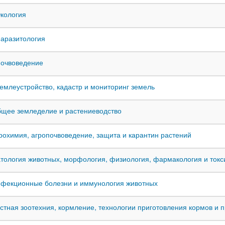
Экология
 Паразитология
 Почвоведение
 Землеустройство, кадастр и мониторинг земель
Общее земледелие и растениеводство
Агрохимия, агропочвоведение, защита и карантин растений
Патология животных, морфология, физиология, фармакология и токс
Инфекционные болезни и иммунология животных
Частная зоотехния, кормление, технологии приготовления кормов и